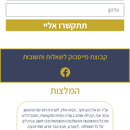
תתקשרו אליי
קבוצת פייסבוק לשאלות ותשובות
המלצות
 לנו
עו"ד הראל כהן היקר , פניתי אליך לעריכת ייפוי כוח מתמשך
הפניתי
אלון
עבור אבי, קיבלת אותנו בצורה נעימה ומקצועית, הסברת לנו
שאז 
על
את כל המשמעות וההשלכות המשפטיות והכי חשוב ענית לנו
עצומו
פחות
על כל השאלות . לצערנו, אבא עבר ארוע מוחי ומצבו
השב