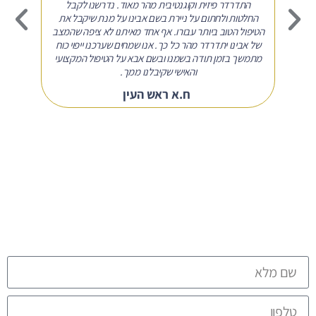
לעצמו
התדרדר פיזית וקוגנטיבית מהר מאוד. נדרשנו לקבל
הבירו
ל ואף
החלטות ולחתום על ניירת בשם אבינו על מנת שיקבל את
מבין א
הטיפול הטוב ביותר עבורו. אף אחד מאיתנו לא ציפה שהמצב
מתר
של אבינו יתדרדר מהר כל כך. אנו שמחים שערכנו ייפוי כוח
שע
מתמשך בזמן תודה בשמנו ובשם אבא על הטיפול המקצועי
והאישי שקיבלנו ממך.
ח.א ראש העין
החופש שלכם לבחור מתחיל
כאן
לתיאום פגישה אישית חייגו
052-544-30-80
או
השאירו הודעה