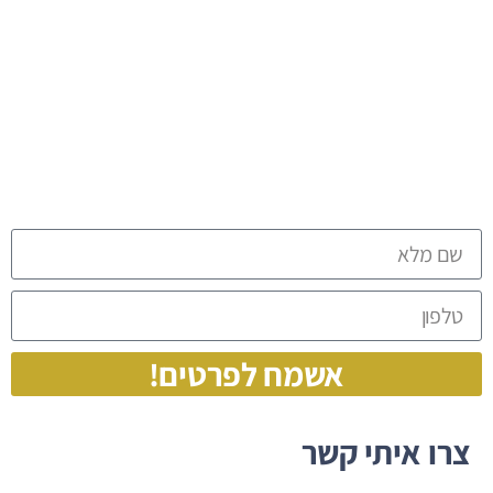
החופש שלכם לבחור מתחיל
כאן
לתיאום פגישה אישית חייגו
052-544-30-80
או
השאירו הודעה
אשמח לפרטים!
צרו איתי קשר