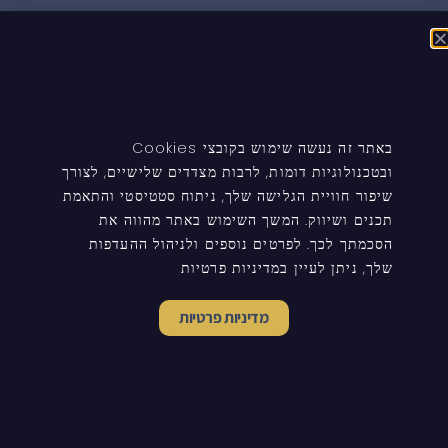
הצופית, ירחיב, 4586000
ניווט באתר
העמוד הבית
באתר זה נעשה שימוש בקובצי Cookies
טיפים ומידע
ובטכנולוגיות דומות, לרבות מצדדים שלישיים, לצורך
שיפור חוויית הגלישה שלך, ניתוח סטטיסטי והתאמת
עדכונים לעורכי דין
תכנים ושיווק. המשך השימוש באתר מהווה את
הסכמתך לכך. לפרטים נוספים ולניהול ההעדפות
שלך, ניתן לעיין במדיניות פרטיות
© כל הזכויות שמורות להראל כהן - משרד עורך דין
מדיניות פרטיות
הצהרת נגישות
מדיניות פרטיות
Made with ❤ hazanstudio.co.il