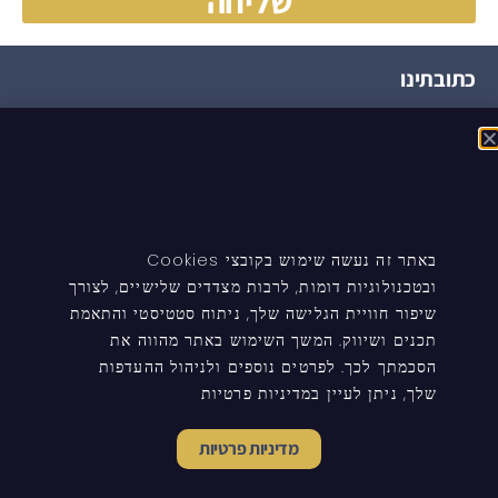
שליחה
כתובתינו
הצופית, ירחיב, 4586000
ניווט באתר
העמוד הבית
באתר זה נעשה שימוש בקובצי Cookies
טיפים ומידע
ובטכנולוגיות דומות, לרבות מצדדים שלישיים, לצורך
שיפור חוויית הגלישה שלך, ניתוח סטטיסטי והתאמת
עדכונים לעורכי דין
תכנים ושיווק. המשך השימוש באתר מהווה את
הסכמתך לכך. לפרטים נוספים ולניהול ההעדפות
שלך, ניתן לעיין במדיניות פרטיות
© כל הזכויות שמורות להראל כהן - משרד עורך דין
מדיניות פרטיות
הצהרת נגישות